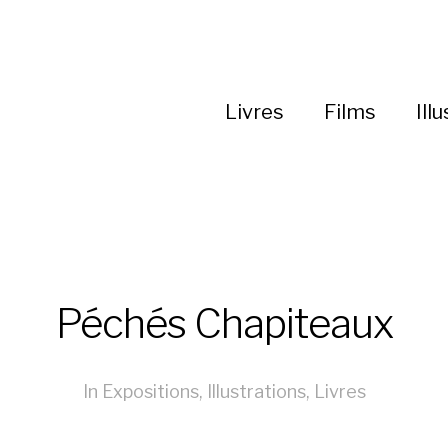
Livres
Films
Ill
Péchés Chapiteaux
In
Expositions
,
Illustrations
,
Livres