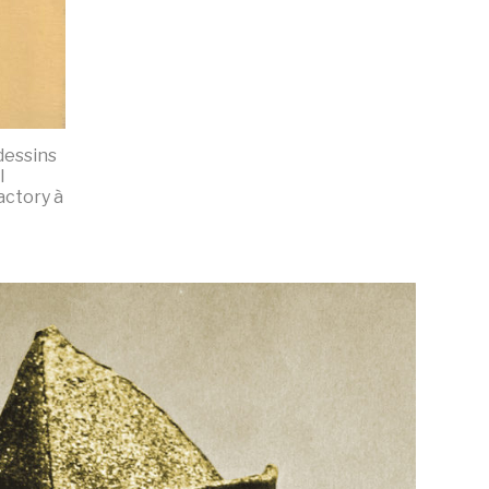
 dessins
l
actory à